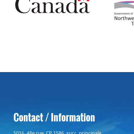
Contact / Information
5016, 48e rue, CP 1586, succ. principale