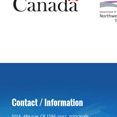
Contact / Information
5016, 48e rue, CP 1586, succ. principale