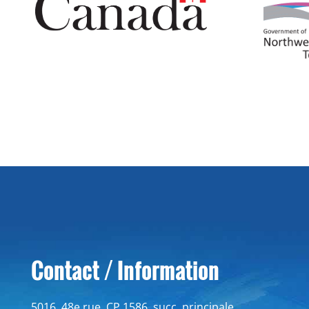
Contact / Information
5016, 48e rue, CP 1586, succ. principale