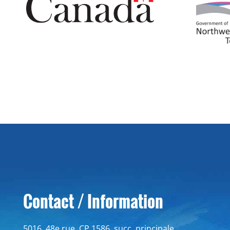
Contact / Information
5016, 48e rue, CP 1586, succ. principale