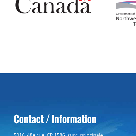
Contact / Information
5016, 48e rue, CP 1586, succ. principale