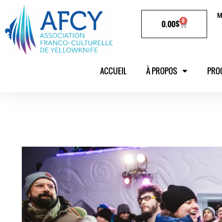
M
0
0.00
$
ACCUEIL
À PROPOS
PRO