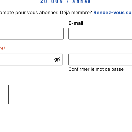
20.00
$
/ année
compte pour vous abonner. Déjà membre?
Rendez-vous sur
E-mail
re)
Confirmer le mot de passe