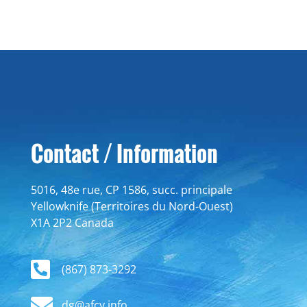
Contact / Information
5016, 48e rue, CP 1586, succ. principale
Yellowknife (Territoires du Nord-Ouest)
X1A 2P2 Canada
(867) 873-3292
dg@afcy.info