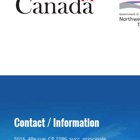
Contact / Information
5016, 48e rue, CP 1586, succ. principale