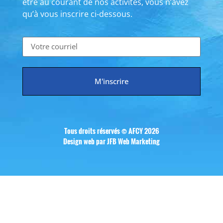
être au courant de nos activités, vous n’avez
qu’à vous inscrire ci-dessous.
M'inscrire
Tous droits réservés © AFCY 2026
Design web par JFB Web Marketing